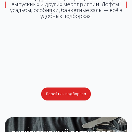
|
выпускных и других мероприятий. Лофты,
|
усадьбы, особняки, банкетные залы — всё в
удобных подборках.
Площадки для тимбилдинга
Площадки для корпоратива
Площадки для свадьбы
Площадки для фуршетов и банкетов
Локации с возможностью кейтеринга
Площадки для презентации
Летняя площадка для тимбилдинга
Особняк для свадьбы
Перейти к подборкам