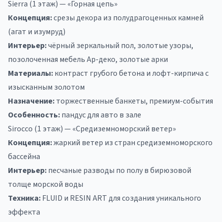
Sierra (1 этаж) — «Горная цепь»
Концепция:
срезы декора из полудрагоценных камней
(агат и изумруд)
Интерьер:
чёрный зеркальный пол, золотые узоры,
позолоченная мебель Ар-деко, золотые арки
Материалы:
контраст грубого бетона и лофт-кирпича с
изысканным золотом
Назначение:
торжественные банкеты, премиум-события
Особенность:
пандус для авто в зале
Sirocco (1 этаж) — «Средиземноморский ветер»
Концепция:
жаркий ветер из стран средиземноморского
бассейна
Интерьер:
песчаные разводы по полу в бирюзовой
толще морской воды
Техника:
FLUID и RESIN ART для создания уникального
эффекта