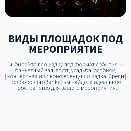
ВИДЫ ПЛОЩАДОК ПОД
МЕРОПРИЯТИЕ
Выбирайте площадку под формат события —
банкетный зал, лофт, усадьба, особняк,
|
концертная или конференц-площадка. Среди
|
подборок proBanket вы найдете идеальное
пространство для вашего мероприятия.
Банкетный зал
Концертная площадка
Открытая площадка
Яхт-клуб
Лофт
Конференц-зал
Шатёр
Дворец