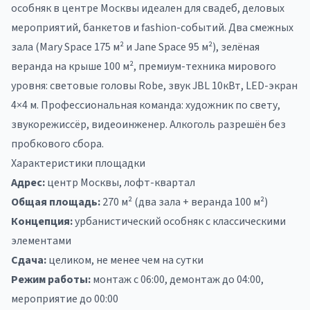
особняк в центре Москвы идеален для свадеб, деловых
мероприятий, банкетов и fashion-событий. Два смежных
зала (Mary Space 175 м² и Jane Space 95 м²), зелёная
веранда на крыше 100 м², премиум-техника мирового
уровня: световые головы Robe, звук JBL 10кВт, LED-экран
4×4 м. Профессиональная команда: художник по свету,
звукорежиссёр, видеоинженер. Алкоголь разрешён без
пробкового сбора.
Характеристики площадки
Адрес:
центр Москвы, лофт-квартал
Общая площадь:
270 м² (два зала + веранда 100 м²)
Концепция:
урбанистический особняк с классическими
элементами
Сдача:
целиком, не менее чем на сутки
Режим работы:
монтаж с 06:00, демонтаж до 04:00,
мероприятие до 00:00