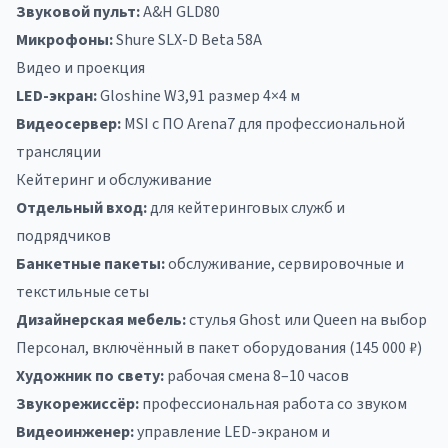
Звуковой пульт:
A&H GLD80
Микрофоны:
Shure SLX-D Beta 58A
Видео и проекция
LED-экран:
Gloshine W3,91 размер 4×4 м
Видеосервер:
MSI с ПО Arena7 для профессиональной
трансляции
Кейтеринг и обслуживание
Отдельный вход:
для кейтеринговых служб и
подрядчиков
Банкетные пакеты:
обслуживание, сервировочные и
текстильные сеты
Дизайнерская мебель:
стулья Ghost или Queen на выбор
Персонал, включённый в пакет оборудования (145 000 ₽)
Художник по свету:
рабочая смена 8–10 часов
Звукорежиссёр:
профессиональная работа со звуком
Видеоинженер:
управление LED-экраном и