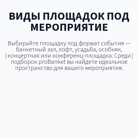
ВИДЫ ПЛОЩАДОК ПОД
МЕРОПРИЯТИЕ
Выбирайте площадку под формат события —
банкетный зал, лофт, усадьба, особняк,
|
концертная или конференц-площадка. Среди
|
подборок proBanket вы найдете идеальное
пространство для вашего мероприятия.
Банкетный зал
Концертная площадка
Открытая площадка
Яхт-клуб
Лофт
Конференц-зал
Шатёр
Дворец