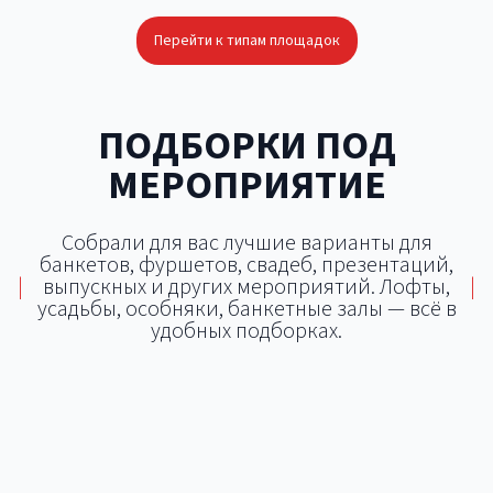
Перейти к типам площадок
ПОДБОРКИ ПОД
МЕРОПРИЯТИЕ
Собрали для вас лучшие варианты для
банкетов, фуршетов, свадеб, презентаций,
|
выпускных и других мероприятий. Лофты,
|
усадьбы, особняки, банкетные залы — всё в
удобных подборках.
Площадки для тимбилдинга
Площадки для корпоратива
Площадки для свадьбы
Площадки для фуршетов и банкетов
Локации с возможностью кейтеринга
Площадки для презентации
Летняя площадка для тимбилдинга
Особняк для свадьбы