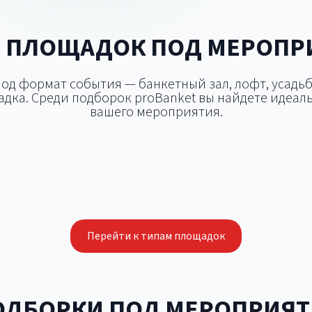
 ПЛОЩАДОК ПОД МЕРОПР
д формат события — банкетный зал, лофт, усадьб
дка. Среди подборок proBanket вы найдете идеаль
вашего мероприятия.
цертная площадка
Открытая площа
Конференц-зал
Шатёр
Перейти к типам площадок
ОДБОРКИ ПОД МЕРОПРИЯТ