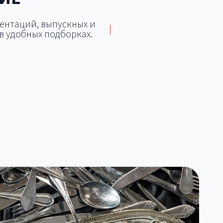
зентаций, выпускных и
|
в удобных подборках.
Площадки для фуршетов и
для
дьбы
банкетов
Особняк для свадьбы