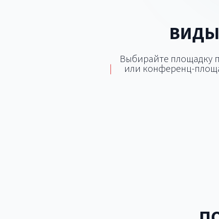
ВИДЫ
Выбирайте площадку по
|
или конференц-площа
Банкетный зал
Кон
Лофт
П