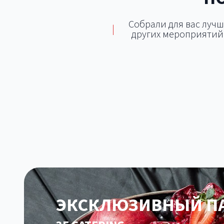
Собрали для вас лучш
|
других мероприятий.
Локации с возможностью
Площадки для тимбилдинга
Площа
кейтеринга
Площа
ЭКСКЛЮЗИВНЫЙ ПА