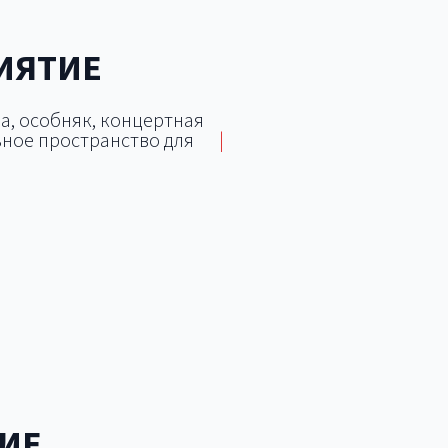
ИЯТИЕ
а, особняк, концертная
ное пространство для
|
дка
Яхт-клуб
Дворец
ИЕ