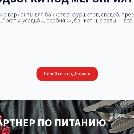
ие варианты для банкетов, фуршетов, свадеб, пре
 Лофты, усадьбы, особняки, банкетные залы — всё 
Летняя площадка 
дки для корпоратива
Площадки для сва
дки для презентации
тимбилдинга
Перейти к подборкам
РТНЕР ПО ПИТАНИЮ