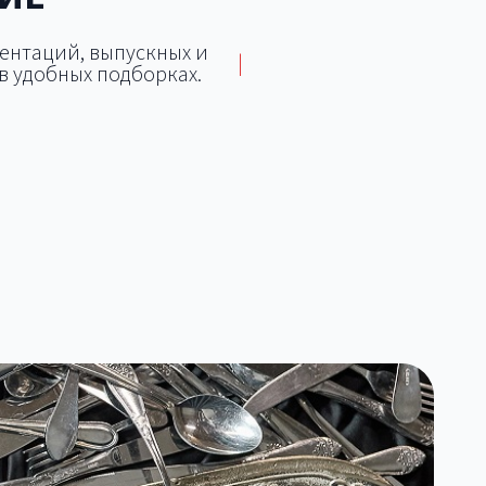
зентаций, выпускных и
|
в удобных подборках.
Площадки для фуршетов и
для
дьбы
банкетов
Особняк для свадьбы