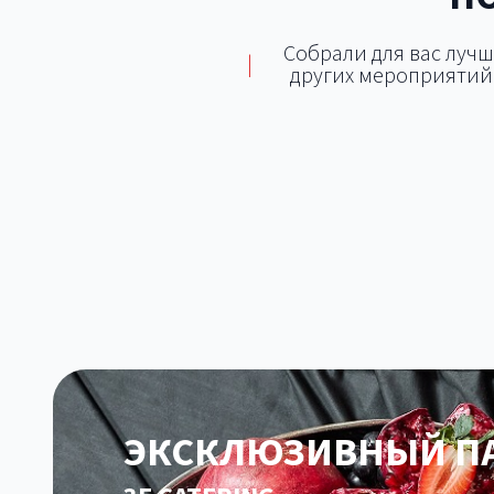
Собрали для вас лучш
|
других мероприятий.
Локации с возможностью
Площадки для тимбилдинга
Площа
кейтеринга
Площа
ЭКСКЛЮЗИВНЫЙ ПА