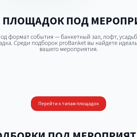
 ПЛОЩАДОК ПОД МЕРОПР
д формат события — банкетный зал, лофт, усадьб
дка. Среди подборок proBanket вы найдете идеаль
вашего мероприятия.
цертная площадка
Открытая площа
Конференц-зал
Шатёр
Перейти к типам площадок
ОДБОРКИ ПОД МЕРОПРИЯТ