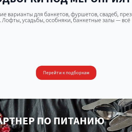
ие варианты для банкетов, фуршетов, свадеб, пре
 Лофты, усадьбы, особняки, банкетные залы — всё 
Летняя площадка 
дки для корпоратива
Площадки для сва
дки для презентации
тимбилдинга
Перейти к подборкам
РТНЕР ПО ПИТАНИЮ