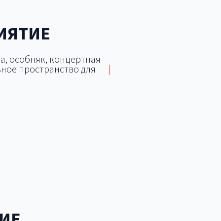
ИЯТИЕ
а, особняк, концертная
ное пространство для
|
дка
Яхт-клуб
Дворец
ИЕ