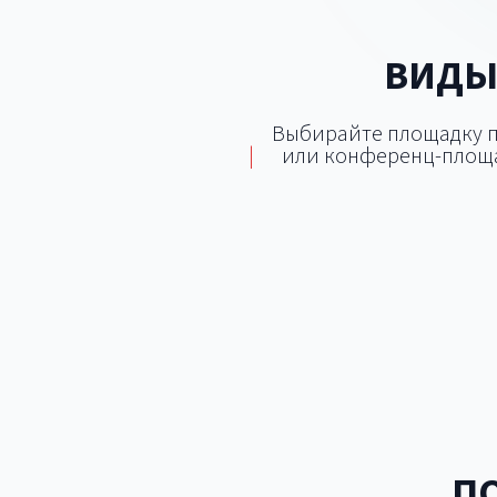
ВИДЫ
Выбирайте площадку по
|
или конференц-площа
Банкетный зал
Кон
Лофт
П