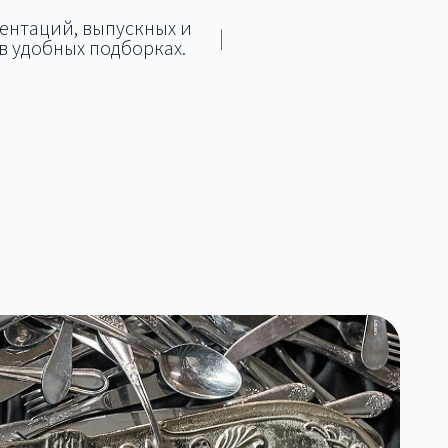
зентаций, выпускных и
|
в удобных подборках.
Площадки для фуршетов и
для
дьбы
банкетов
Особняк для свадьбы