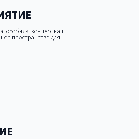
ИЯТИЕ
а, особняк, концертная
ное пространство для
|
дка
Яхт-клуб
Дворец
ИЕ