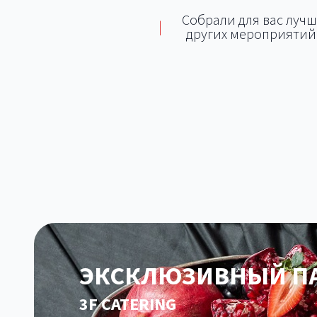
Собрали для вас лучш
|
других мероприятий.
Локации с возможностью
Площадки для тимбилдинга
Площа
кейтеринга
Площа
ЭКСКЛЮЗИВНЫЙ ПА
3F CATERING