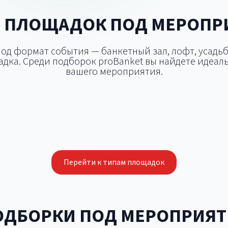
 ПЛОЩАДОК ПОД МЕРОПР
д формат события — банкетный зал, лофт, усадьб
дка. Среди подборок proBanket вы найдете идеаль
вашего мероприятия.
цертная площадка
Открытая площа
Конференц-зал
Шатёр
Перейти к типам площадок
ОДБОРКИ ПОД МЕРОПРИЯТ