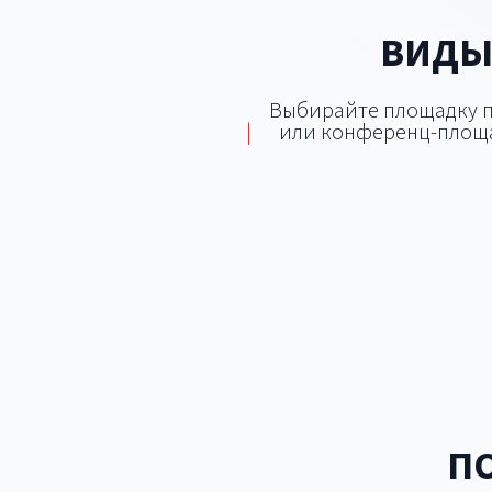
ВИДЫ
Выбирайте площадку по
|
или конференц-площа
Банкетный зал
Кон
Лофт
П