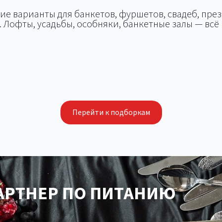
ие варианты для банкетов, фуршетов, свадеб, пре
 Лофты, усадьбы, особняки, банкетные залы — всё 
Летняя площадка 
дки для корпоратива
Площадки для сва
дки для презентации
тимбилдинга
Перейти к подборкам
РТНЕР ПО ПИТАНИЮ